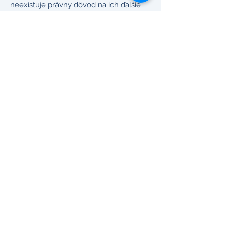
neexistuje právny dôvod na ich ďalšie
spracovanie)
Obmedziť spracovanie údajov
Vzniesť námietku proti spracovaniu
Ak si chcete uplatniť niektoré z týchto
práv alebo máte akékoľvek otázky,
kontaktujte nás na adrese
info@eventtechpartner.eu
.
6. Súbory cookie
Naša webová stránka používa súbory
cookie na zlepšenie jej funkčnosti a
analýzu návštevnosti. Viac o používaní
cookies sa môžete dozvedieť v našej
politike používania cookies.
7. Kontakt