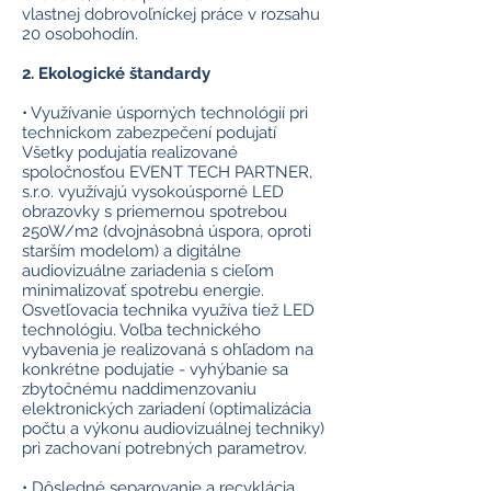
vlastnej dobrovoľníckej práce v rozsahu
20 osobohodín.
2. Ekologické štandardy
• Využívanie úsporných technológií pri
technickom zabezpečení podujatí
Všetky podujatia realizované
spoločnosťou EVENT TECH PARTNER,
s.r.o. využívajú vysokoúsporné LED
obrazovky s priemernou spotrebou
250W/m2 (dvojnásobná úspora, oproti
starším modelom) a digitálne
audiovizuálne zariadenia s cieľom
minimalizovať spotrebu energie.
Osvetľovacia technika využíva tiež LED
technológiu. Voľba technického
vybavenia je realizovaná s ohľadom na
konkrétne podujatie - vyhýbanie sa
zbytočnému naddimenzovaniu
elektronických zariadení (optimalizácia
počtu a výkonu audiovizuálnej techniky)
pri zachovaní potrebných parametrov.
• Dôsledné separovanie a recyklácia