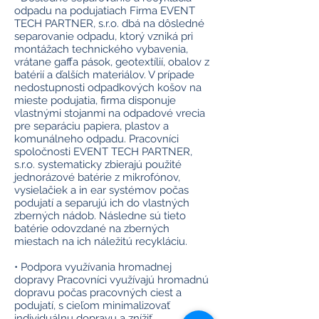
odpadu na podujatiach Firma EVENT
TECH PARTNER, s.r.o. dbá na dôsledné
separovanie odpadu, ktorý vzniká pri
montážach technického vybavenia,
vrátane gaffa pások, geotextílií, obalov z
batérií a ďalších materiálov. V prípade
nedostupnosti odpadkových košov na
mieste podujatia, firma disponuje
vlastnými stojanmi na odpadové vrecia
pre separáciu papiera, plastov a
komunálneho odpadu. Pracovníci
spoločnosti EVENT TECH PARTNER,
s.r.o. systematicky zbierajú použité
jednorázové batérie z mikrofónov,
vysielačiek a in ear systémov počas
podujatí a separujú ich do vlastných
zberných nádob. Následne sú tieto
batérie odovzdané na zberných
miestach na ich náležitú recykláciu.
• Podpora využívania hromadnej
dopravy Pracovníci využívajú hromadnú
dopravu počas pracovných ciest a
podujatí, s cieľom minimalizovať
individuálnu dopravu a znížiť