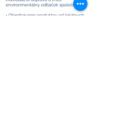
environmentálny odtlačok spoločnosti.
• Objednávanie produktov od lokálnych
dodávateľov Spoločnosť EVENT TECH
PARTNER, s.r.o. spolupracuje s lokálnymi
dodavateľmi fair trade produktov pri
zabezpečovaní reklamných predmetov.
Podporuje tak miestnu ekonomiku a
znižuje environmentálny vplyv spojený s
prepravou tovaru a materiálov.
• Podpora enviromentálnych projektov
Spoločnosť EVENT TECH PARTNER,
s.r.o. je partnerom občianskeho
združenia Snílky, o.z. prevádzkujúceho
komunitnú záhradu v meste Martin.
Pravidelne technicky podporuje
neziskové podujatia, jej pracovníci sa
zúčastňujú verejných brigád.
Na základe Internej smernice týkajúcej
sa environmentálnej udržateľnosti a
spoločenskej zodpovednosti spoločnosti
EVENT TECH PARTNER s.r.o. zo dňa